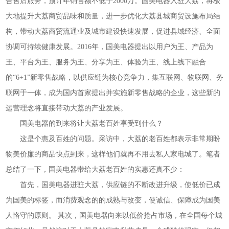
合售后服务，预计年销售额不低于2000万。国美电器入驻大荔，将极
大地提升大荔商贸品味和质量，进一步优化大荔县城商贸设施布局结
构，带动大荔商贸流通业及城市建设快速发展，促进县域经济、全面
协调可持续健康发展。2016年，国美电器提出以用户为王、产品为
王、平台为王、服务为王、分享为王、体验为王、线上线下融合
的“6+1”新零售战略，以供应链为核心竞争力，集互联网、物联网、务
联网于一体，成为国内首家提出并实施新零售战略的企业，这些新的
运营理念将直接带动大荔的产业发展。
国美电器的到来将让大荔老百姓享受到什么？
这是个惠及百姓的问题。采访中，大荔的老百姓都表示非常期盼
物美价廉的商品快点到来，这样他们就再不用去私人家电城了。笔者
总结了一下，国美电器带给大荔老百姓的实惠还真不少：
首先，国美电器进驻大荔，供应链的不断改进升级，使低价已成
为国美的标签，而消费观念的的成熟与改变，使诚信、保障成为国美
人恪守的原则。 其次，国美电器向来以低价抢占市场，在全国每个城