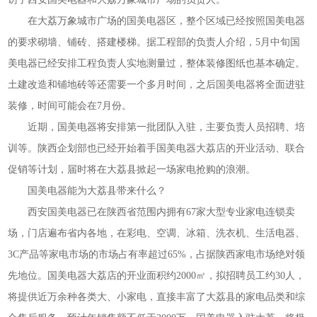
在大荔万象城市广场的国美电器区，整个区域已经按照国美电器
的要求砌墙、铺砖、搭建楼梯。据工程部的负责人介绍，5月中旬国
美电器已经安排工程负责人实地测量过，整体装修图纸也基本确定。
土建改造和铺地砖等还需要一个多月时间，之后国美电器将全面进驻
装修，时间可能会在7月份。
近期，国美电器将安排第一批团队入驻，主要负责人员招聘、培
训等。陕西企划部也已经开始着手国美电器大荔店的开业活动、联合
促销等计划，届时将在大荔县掀起一场家电抢购的浪潮。
国美电器能为大荔县带来什么？
西安国美电器已在陕西省范围内拥有67家大型专业家电连锁卖
场，门店遍布省内各地，在彩电、空调、冰箱、洗衣机、生活电器、
3C产品等家电市场的市场占有率超过65%，占据陕西家电市场绝对领
先地位。国美电器大荔店的开业面积约2000㎡，拟招聘员工约30人，
将提供近万余种各类大、小家电，直接丰富了大荔县的家电品类和综