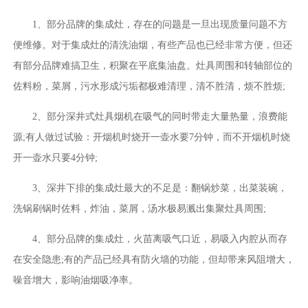
1、部分品牌的集成灶，存在的问题是一旦出现质量问题不方
便维修。对于集成灶的清洗油烟，有些产品也已经非常方便，但还
有部分品牌难搞卫生，积聚在平底集油盘。灶具周围和转轴部位的
佐料粉，菜屑，污水形成污垢都极难清理，清不胜清，烦不胜烦;
2、部分深井式灶具烟机在吸气的同时带走大量热量，浪费能
源;有人做过试验：开烟机时烧开一壶水要7分钟，而不开烟机时烧
开一壶水只要4分钟;
3、深井下排的集成灶最大的不足是：翻锅炒菜，出菜装碗，
洗锅刷锅时佐料，炸油，菜屑，汤水极易溅出集聚灶具周围;
4、部分品牌的集成灶，火苗离吸气口近，易吸入内腔从而存
在安全隐患;有的产品已经具有防火墙的功能，但却带来风阻增大，
噪音增大，影响油烟吸净率。