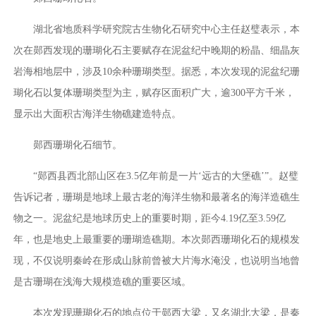
湖北省地质科学研究院古生物化石研究中心主任赵璧表示，本
次在郧西发现的珊瑚化石主要赋存在泥盆纪中晚期的粉晶、细晶灰
岩海相地层中，涉及10余种珊瑚类型。据悉，本次发现的泥盆纪珊
瑚化石以复体珊瑚类型为主，赋存区面积广大，逾300平方千米，
显示出大面积古海洋生物礁建造特点。
郧西珊瑚化石细节。
“郧西县西北部山区在3.5亿年前是一片‘远古的大堡礁’”。赵璧
告诉记者，珊瑚是地球上最古老的海洋生物和最著名的海洋造礁生
物之一。泥盆纪是地球历史上的重要时期，距今4.19亿至3.59亿
年，也是地史上最重要的珊瑚造礁期。本次郧西珊瑚化石的规模发
现，不仅说明秦岭在形成山脉前曾被大片海水淹没，也说明当地曾
是古珊瑚在浅海大规模造礁的重要区域。
本次发现珊瑚化石的地点位于郧西大梁，又名湖北大梁，是秦