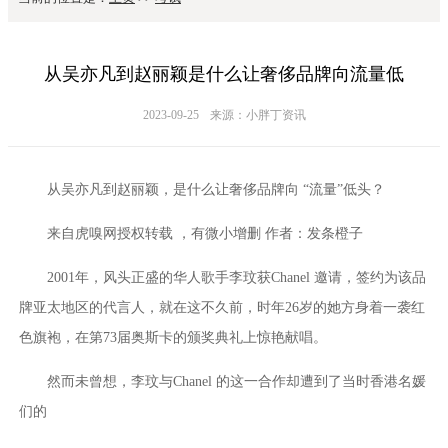
从吴亦凡到赵丽颖是什么让奢侈品牌向流量低
2023-09-25
来源：小胖丁资讯
从吴亦凡到赵丽颖，是什么让奢侈品牌向 “流量”低头？
来自虎嗅网授权转载 ，有微小增删 作者：发条橙子
2001年，风头正盛的华人歌手李玟获Chanel 邀请，签约为该品
牌亚太地区的代言人，就在这不久前，时年26岁的她方身着一袭红
色旗袍，在第73届奥斯卡的颁奖典礼上惊艳献唱。
然而未曾想，李玟与Chanel 的这一合作却遭到了当时香港名媛
们的