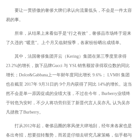
要让一贯骄傲的奢侈大牌们承认向流量低头，不会是一件太容
易的事。
所幸，从结果上来看似乎是“行之有效”，奢侈品市场终于迎来
了久违的 “暖意”。上个月又临财报季，各家纷纷晒出成绩单。
其中，法国奢侈集团开云（Kering）集团在第三季度里录得
23.2%的增长，旗下品牌Gucci 与 YSL销售额皆录得双位数的同比
增长；Dolce&Gabbana上一年财年度同比增长 9.6%； LVMH 集团
也在截至 2017年 9月31日的 9个月内获得了同比 14%的增长。这当
然不会是单一原因促成的业绩大涨，不过在今年，Burberry业绩终
于转危为安时，不少人将功劳归至了新晋代言人吴亦凡, 认为吴亦
凡拯救了Burberry。
打从2012年起，奢侈品圈的寒风便大肆地刮，经年来各家也是
各出奇招，想要扭转颓势，而若是仔细去研究几家策略，似乎都与