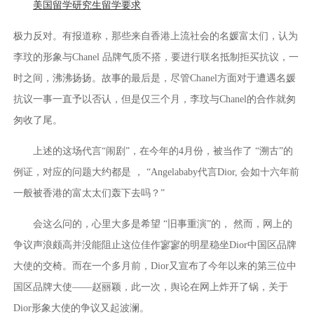
美国留学研究生留学要求
极力反对。有报道称，那些来自香港上流社会的名媛富太们，认为
李玟的形象与Chanel 品牌气质不搭，要进行联名抵制拒买抗议，一
时之间，沸沸扬扬。故事的最后是，尽管Chanel方面对于遭遇名媛
抗议一事一直予以否认，但是仅三个月，李玟与Chanel的合作就匆
匆收了尾。
上述的这场代言“闹剧”，在今年的4月份，被当作了 “溯古”的
例证，对应的问题大约都是 ， “Angelababy代言Dior, 会如十六年前
一般被香港的富太太们轰下去吗？”
会这么问的，心里大多是希望 “旧事重演”的， 然而，网上的
争议声浪颇高并没能阻止这位佳作寥寥的明星稳坐Dior中国区品牌
大使的交椅。而在一个多月前，Dior又宣布了今年以来的第三位中
国区品牌大使——赵丽颖，此一次，舆论在网上炸开了锅，关于
Dior形象大使的争议又起波澜。