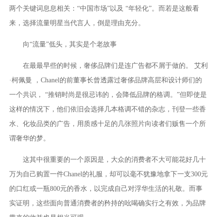
两个关键词息息相关：“中国市场”以及 “年轻化”。而若是这般看
来，选择流量明星当代言人，倒是理由充分。
向“流量”低头，其实是个老故事
在最最早些的时候，奢侈品牌们是连广告都不屑于做的。 艾利
·柯佩曼 ，Chanel的前董事长曾透露过奢侈品牌高层和设计师们的
一个共识， “推销时尚是很忌讳的，会降低品牌的格调。”但即使是
这样的情况下，他们依旧会选择几本格调不错的杂志，刊登一些香
水、化妆品类的广告，用质感十足的几张照片向读者们贩售一个所
谓奢华的梦。
这其中很重要的一个原因是，大众的消费者不大可能花好几十
万为自己购置一件Chanel的礼服，却可以毫不犹豫地拿下一支300元
的口红或一瓶800元的香水，以完成自己对浮华生活的礼敬。而事
实证明，这些面向普通消费者的矜持的吆喝确实行之有效，为品牌