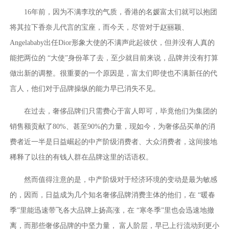
16年前，因为不满李玟的气质，香港的名媛富太们就可以抱团
将其拉下香奈儿代言的宝座，而今天，尽管对于赵丽颖、
Angelababy出任Dior形象大使的不满声此起彼伏，但并没有人真的
能把两位的 “大使”身份革了去，至少就目前来说，品牌并没有打算
做出新的调整。很重要的一个原因是，富太们即使也不满新任的代
言人，他们对于品牌操纵的能力早已消失不见。
在过去，奢侈品牌们只需费心于富人即可，毕竟他们为集团的
销售额贡献了80%、甚至90%的力量，现如今，为奢侈品买单的消
费者近一半是日益崛起的中产阶级消费者、大众消费者，这间接地
稀释了以往的有钱人群在品牌这里的话语权。
然而值得注意的是，中产阶级对于经济环境的变动是最为敏感
的，因而，日益成为几个知名奢侈品牌消费主体的他们，在 “暖春
季”里能迅速带飞各大品牌上扬高涨，在 “寒冬季”里也会迅速地撤
离，而那些奢侈品牌的中坚力量， 富人阶层，早已上行流动到更小