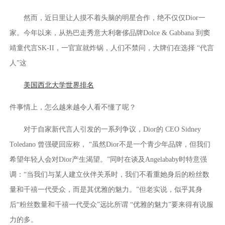
然而，近日里让人摸不着头脑的明星合作，绝不仅仅Dior一
家。今年以来，从热巴走秀意大利奢侈品牌Dolce & Gabbana 到窦
靖童代言SK-II，一官宣就炸锅，人们不禁问，大牌们在选择 “代言
人”这
美国西北大学世界排名
件事情上，怎么越来越令人看不懂了呢？
对于自家新代言人引发的一系列争议，Dior的 CEO Sidney
Toledano 曾强硬回应称， “虽然Dior不是一个青少年品牌，但我们
希望年轻人会对Dior产生渴望。”同时在谈及Angelababy时特意强
调：“当我们与某人建立伙伴关系时，我们不看重她身后的粉丝数
量和千禧一代受众，而是其优雅的魅力。”但老实说，似乎其身
后“粉丝数量和千禧一代受众”远比所谓 “优雅的魅力”要来得有说服
力的多。