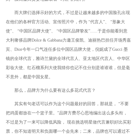
而大牌们选择示好的方式，不过是让越来越多的中国脸孔出现
在他们的各种官方活动、宣传照片中，作为 “代言人”、 “形象大
使”、 “中国区品牌大使”、 “中国区品牌挚友”......于是你能看到意
大利奢侈品牌Dolce & Gabbana力邀王俊凯、迪丽热巴担任开场秀嘉
宾、Dior今年一口气连任多位中国区品牌大使，倪妮成了Gucci 墨
镜的全球代言，雅诗兰黛的全球代言人、亚太地区代言人、中华区
彩妆大使、红石榴系列大使我猜你也记不住分别是谁谁谁，但是毫
不意外，都是中国女星。
那么，品牌方为什么要有这么多花式代言？
其实有句老话可以作为这个问题最好的回答，那就是， “不要
把鸡蛋都放在一个篮子里。”品牌方费尽心思地编出这么多头衔，
不过是为了一来可以降低风险， 现在挑选明星做代言兼职好比买彩
票，你不知道明天和负面哪一个会先来；二来，品牌也可以通过不