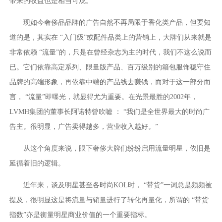
带来的收益也是相当可观。
现如今奢侈品品牌的广告自然不再局限于香化类产品，但要知
道的是，其实在 “入门级”或配件品类上的营销上，大牌们从来就是
非常依赖 “流量”的，只是在曾经杂志为主的时代，我们不这么说而
已。它们依靠高定系列、限量版产品、百万级别的箱包服饰稳守住
品牌的高端形象，再依靠中端的产品线去赚钱，而对于这一部分而
言， “流量”即曝光，就显得尤为重要。在光景最胜的2002年，
LVMH集团的董事长阿诺特曾吹嘘 ： “我们是全世界最大的时尚广
告主。很明显，广告卖得越多，营业收入越好。”
从这个角度来说，眼下奢侈大牌们纷纷启用流量明星，依旧是
延循着旧的逻辑。
近年来，谈及明星甚至各时尚KOL时， “带货”一词总是频频被
提及，很明显这是将流量与销量进行了转化再量化，所谓的 “带货
指数”亦是衡量明星商业价值的一个重要指标。